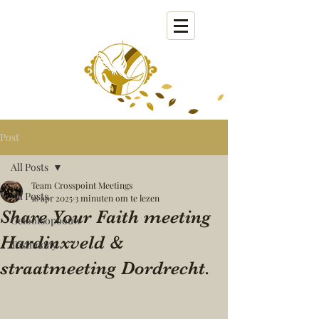
Post
All Posts
Team Crosspoint Meetings
All Posts
18 apr 2025
3 minuten om te lezen
Share Your Faith meeting
Geloofsopbouw
Hardinxveld &
Testimony
straatmeeting Dordrecht.