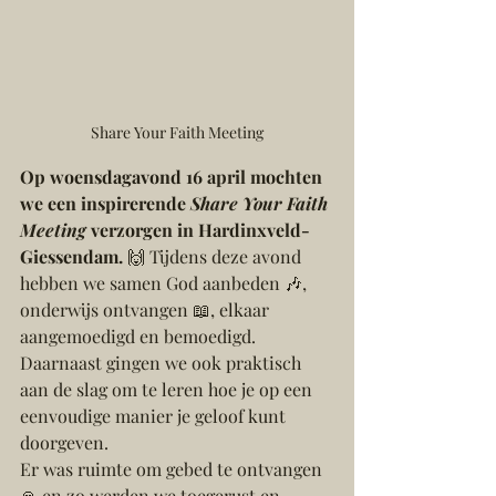
Share Your Faith Meeting
Op woensdagavond 16 april mochten 
we een inspirerende 
Share Your Faith 
Meeting
 verzorgen in Hardinxveld-
Giessendam.
 🙌 Tijdens deze avond 
hebben we samen God aanbeden 🎶, 
onderwijs ontvangen 📖, elkaar 
aangemoedigd en bemoedigd. 
Daarnaast gingen we ook praktisch 
aan de slag om te leren hoe je op een 
eenvoudige manier je geloof kunt 
doorgeven.
Er was ruimte om gebed te ontvangen 
🙏 en zo werden we toegerust en 