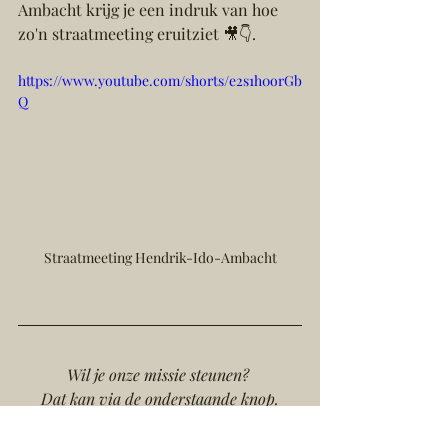
Ambacht krijg je een indruk van hoe 
zo'n straatmeeting eruitziet 🎥👇.
https://www.youtube.com/shorts/e2s1h0orGb
Q
Straatmeeting Hendrik-Ido-Ambacht
Wil je onze missie steunen? 
Dat kan via de onderstaande knop.